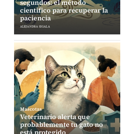
segundos: el método
científico para recuperar la
paciencia
ALEJANDRA SIGALA
Mascotas
Veterinario alerta que
probablemente tu gato no
está protegido