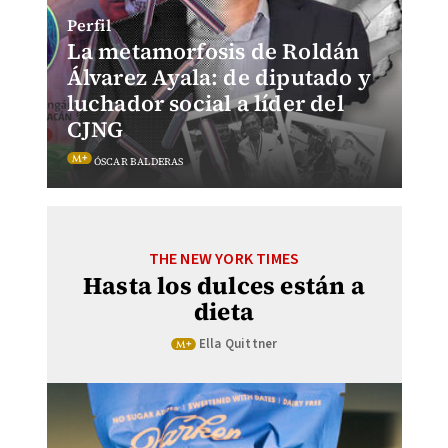
Perfil
La metamorfosis de Roldán
Álvarez Ayala: de diputado y
luchador social a líder del
CJNG
ÓSCAR BALDERAS
THE NEW YORK TIMES
Hasta los dulces están a
dieta
Ella Quittner