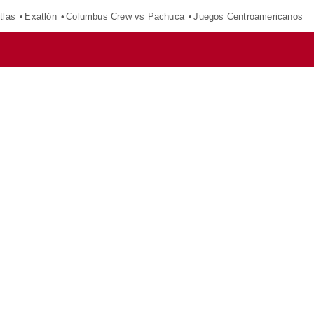
tlas
Exatlón
Columbus Crew vs Pachuca
Juegos Centroamericanos