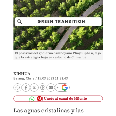
El portavoz del gobierno camboyano Phay Siphan, dijo
que la estrategia baja en carbono de China fue
encomiable. (Xinhua)
XINHUA
Beijing, China
/
15.03.2023 11:22:43
Únete al canal de Milenio
Las aguas cristalinas y las