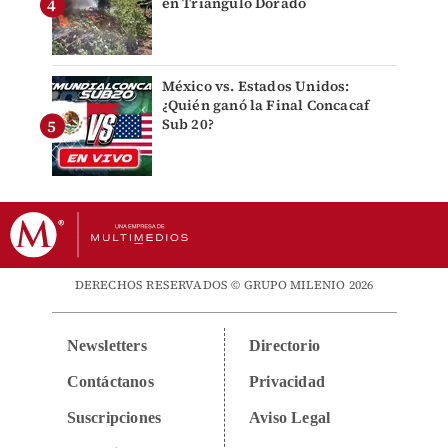
en Triángulo Dorado
México vs. Estados Unidos:
¿Quién ganó la Final Concacaf
Sub 20?
DERECHOS RESERVADOS © GRUPO MILENIO 2026
Newsletters
Directorio
Contáctanos
Privacidad
Suscripciones
Aviso Legal