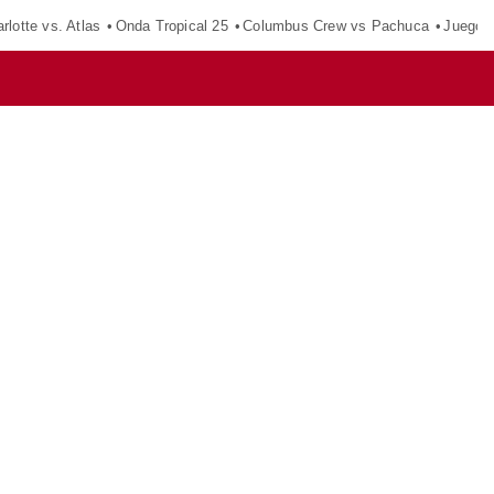
rlotte vs. Atlas
Onda Tropical 25
Columbus Crew vs Pachuca
Juegos