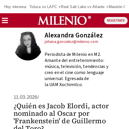
Hoy interesa:
Toluca vs LAFC
Real Salt Lake vs Atlante
Maratón C
REGÍSTRATE
Alexandra González
johana.gonzalez@milenio.com
Periodista de Milenio en M2.
Amante del entretenimiento:
música, televisión, tendencias y
creo en el cine como lenguaje
universal. Egresada de
la UAM Xochimilco.
11.03.2026/
¿Quién es Jacob Elordi, actor
nominado al Oscar por
'Frankenstein' de Guillermo
del Toro?