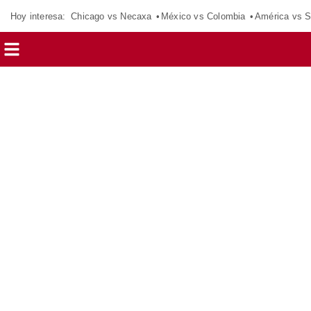
Hoy interesa:
Chicago vs Necaxa
México vs Colombia
América vs S