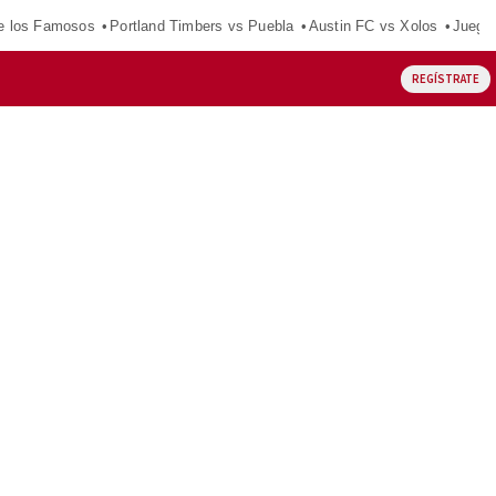
e los Famosos
Portland Timbers vs Puebla
Austin FC vs Xolos
Juego
REGÍSTRATE