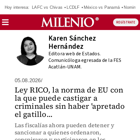
Hoy interesa:
LAFC vs Chivas
LCDLF
México vs Panamá
Nomina
REGÍSTRATE
Karen Sánchez
Hernández
Editora web de Estados.
Comunicóloga egresada de la FES
Acatlán-UNAM.
05.08.2026/
Ley RICO, la norma de EU con
la que puede castigar a
criminales sin haber 'apretado
el gatillo...
Las fiscalías ahora pueden detener y
sancionar a quienes ordenaron,
conspiraron y participaron en los