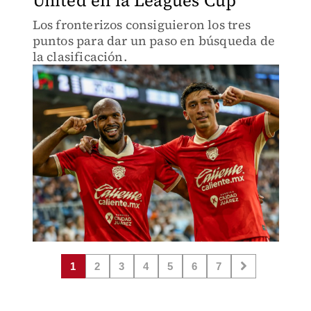
United en la Leagues Cup
Los fronterizos consiguieron los tres
puntos para dar un paso en búsqueda de
la clasificación.
1
2
3
4
5
6
7