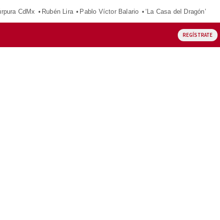
púrpura CdMx
Rubén Lira
Pablo Víctor Balario
‘La Casa del Dragón’
REGÍSTRATE