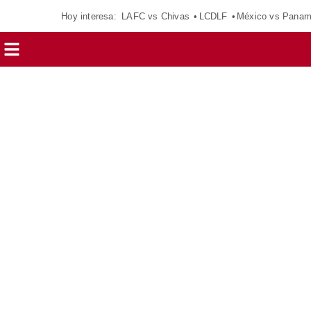
Hoy interesa:
LAFC vs Chivas
LCDLF
México vs Pana