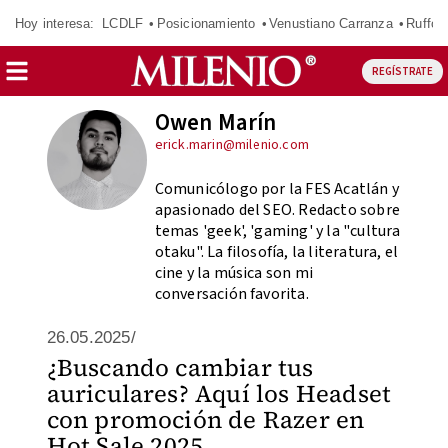
Hoy interesa:
LCDLF
Posicionamiento
Venustiano Carranza
Ruffo 
REGÍSTRATE
Owen Marín
erick.marin@milenio.com
Comunicólogo por la FES Acatlán y
apasionado del SEO. Redacto sobre
temas 'geek', 'gaming' y la "cultura
otaku". La filosofía, la literatura, el
cine y la música son mi
conversación favorita.
26.05.2025/
¿Buscando cambiar tus
auriculares? Aquí los Headset
con promoción de Razer en
Hot Sale 2025