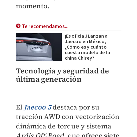
momento.
Te recomendamos...
¡Es oficial! Lanzan a
Jaecoo en México;
¿Cómo es y cuánto
cuesta modelo de la
china Chirey?
Tecnología y seguridad de
última generación
El
Jaecoo 5
destaca por su
tracción AWD con vectorización
dinámica de torque y sistema
Ardis Off-Road
, que
ofrece siete