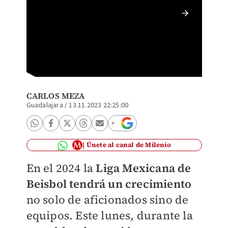
LMB apr
CARLOS MEZA
Guadalajara
/
13.11.2023 22:25:00
Únete al canal de Milenio
En el 2024 la
Liga Mexicana de
Beisbol tendrá un crecimiento
no solo de aficionados sino de
equipos.
Este lunes, durante la