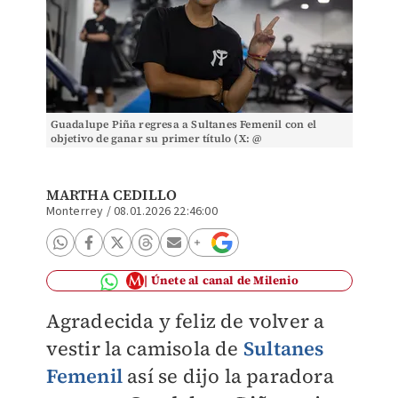
Guadalupe Piña regresa a Sultanes Femenil con el
objetivo de ganar su primer título (X: @
SultanesFemenil)
MARTHA CEDILLO
Monterrey
/
08.01.2026 22:46:00
Únete al canal de Milenio
Agradecida y feliz de volver a
vestir la camisola de
Sultanes
Femenil
así se dijo la paradora