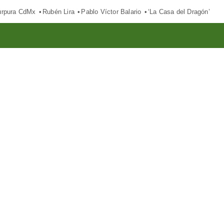
púrpura CdMx
Rubén Lira
Pablo Víctor Balario
‘La Casa del Dragón’