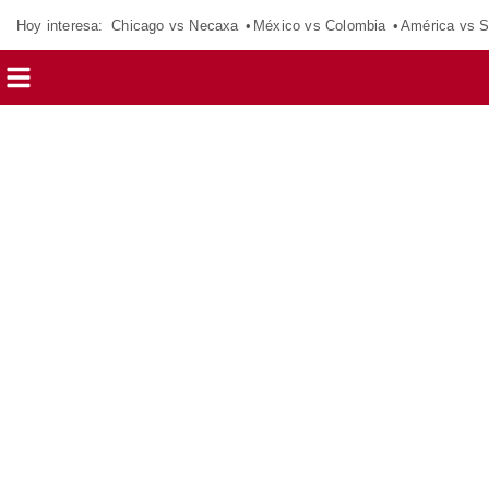
Hoy interesa:
Chicago vs Necaxa
México vs Colombia
América vs S