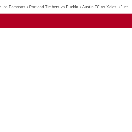
e los Famosos
Portland Timbers vs Puebla
Austin FC vs Xolos
Juego