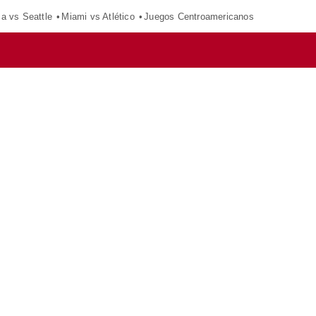
ca vs Seattle
Miami vs Atlético
Juegos Centroamericanos