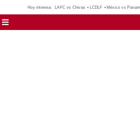
Hoy interesa:
LAFC vs Chivas
LCDLF
México vs Pana