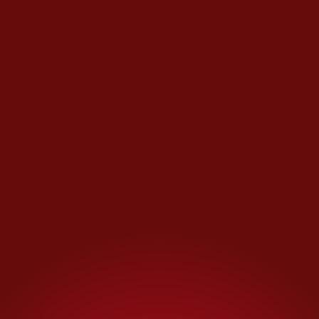
El alcohol aumenta los niveles
de estrógeno, que alimenta
algunos tipos de cáncer de
mama. Y se ha relacionado con
el
estrés oxidativo
—cuando el
organismo produce demasiadas
moléculas inestables que
reaccionan con el ADN— y
puede interferir en la
reparación del ADN.
Si bebes, evita hacerlo con el
estómago vacío. Beber sin