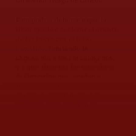
un menor riesgo de cáncer.
Esto podría deberse a que la
fibra ayuda a acelerar el avance
de las heces por el tubo
digestivo,
limitando la
exposición a los carcinógenos,
y a que alimenta los microbios
del intestino que ayudan a
proteger contra la inflamación,
manifestó Kimmie Ng, jefa
asociada de la división de
oncología gastrointestinal del
Instituto Oncológico Dana-
Farber de Boston.