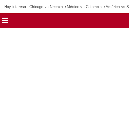
Hoy interesa:
Chicago vs Necaxa
México vs Colombia
América vs S