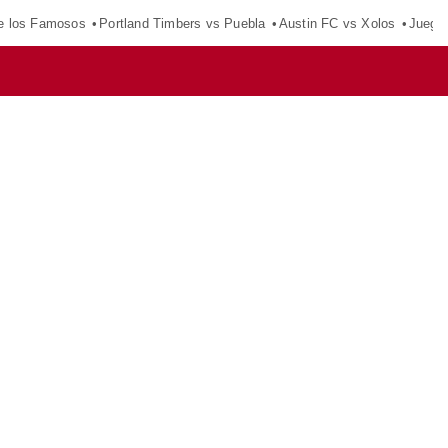
e los Famosos
Portland Timbers vs Puebla
Austin FC vs Xolos
Juego