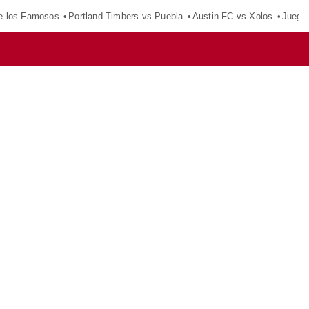
e los Famosos
Portland Timbers vs Puebla
Austin FC vs Xolos
Juego