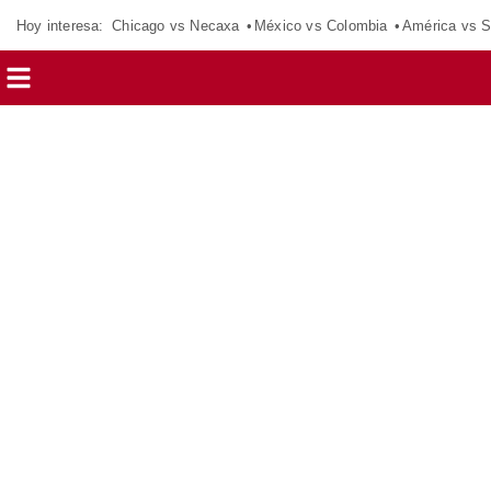
Hoy interesa:
Chicago vs Necaxa
México vs Colombia
América vs S