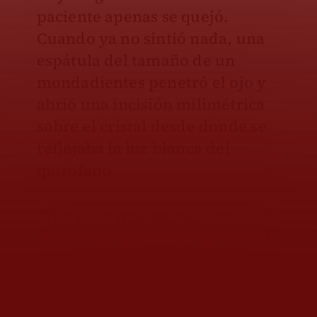
paciente apenas se quejó.
Cuando ya no sintió nada, una
espátula del tamaño de un
mondadientes penetró el
ojo
y
abrió una incisión milimétrica
sobre el cristal desde donde se
reflejaba la luz blanca del
quirófano.
Eran poco más de las 10:00 de la
mañana y esta era la segunda de
tres
cirugías de cataratas
programadas para ese día. En
menos de una hora, la máquina