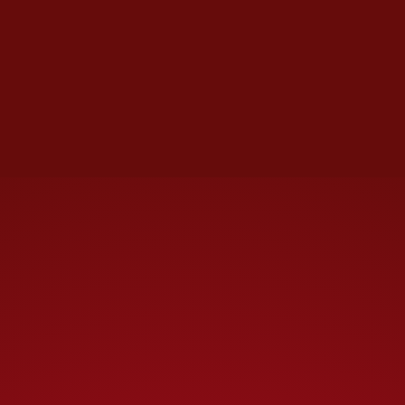
“Yo siempre les digo que es
como las canas: todos
vamos a tener, pero algunos
más, algunos menos. Lo
mismo sucede con las
cataratas. Puede ser que
una persona tenga 80 años y
su catarata le permita hacer