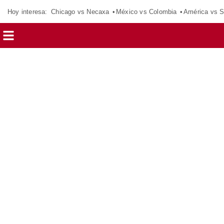
Hoy interesa:
Chicago vs Necaxa
México vs Colombia
América vs S