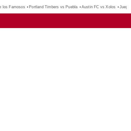
e los Famosos
Portland Timbers vs Puebla
Austin FC vs Xolos
Juego