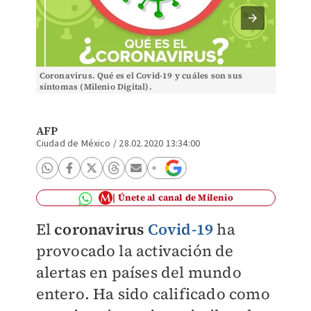
Coronavirus. Qué es el Covid-19 y cuáles son sus
El coro
síntomas (Milenio Digital).
China (
AFP
Ciudad de México
/
28.02.2020 13:34:00
Únete al canal de Milenio
El
coronavirus
Covid-19
ha
provocado la activación de
alertas en países del mundo
entero.
Ha sido calificado como