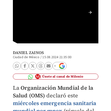
¿Cuánto
humano
DANIEL ZAINOS
Ciudad de México
/
15.08.2024 21:35:00
Únete al canal de Milenio
La
Organización Mundial de la
Salud (OMS)
declaró este
miércoles
emergencia sanitaria
mundial por mpox
(viruela del