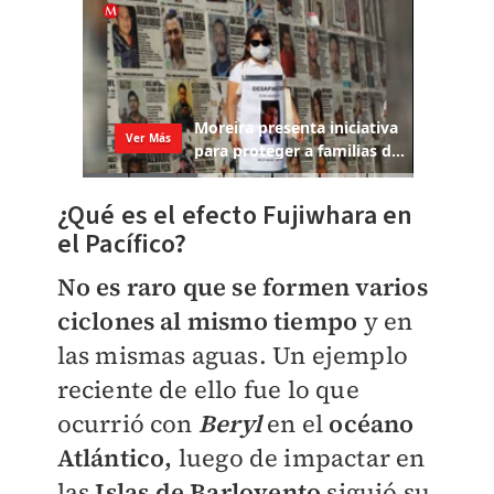
¿Qué es el efecto Fujiwhara en
el Pacífico?
No es raro que se formen varios
ciclones al mismo tiempo
y en
las mismas aguas. Un ejemplo
reciente de ello fue lo que
ocurrió con
Beryl
en el
océano
Atlántico,
luego de impactar en
las
I
slas de Barlovento
siguió su