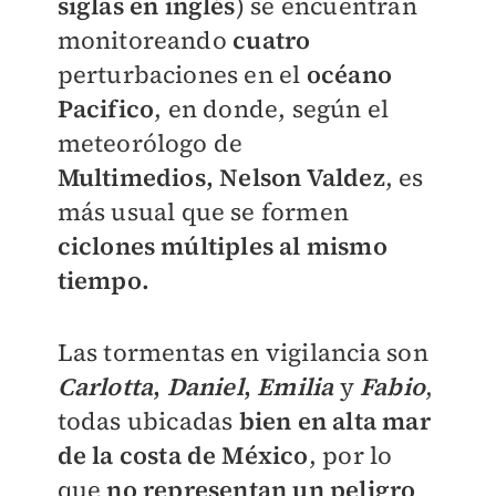
siglas en inglés
)
se encuentran
monitoreando
cuatro
perturbaciones en el
océano
Pacifico
, en donde, según el
meteorólogo de
Multimedios,
Nelson Valdez
, es
más usual que se formen
ciclones múltiples al mismo
tiempo.
Las tormentas en vigilancia son
Carlotta
,
Daniel
,
Emilia
y
Fabio
,
todas ubicadas
bien en alta mar
de la costa de México
, por lo
que
no representan un peligro