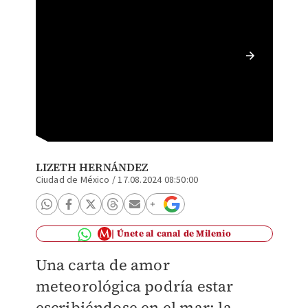
Hay cua
NOAA
LIZETH HERNÁNDEZ
Ciudad de México
/
17.08.2024 08:50:00
Únete al canal de Milenio
Una carta de amor
meteorológica podría estar
escribiéndose en el mar: la