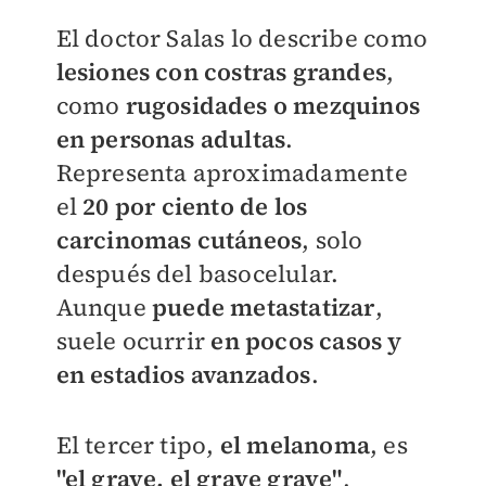
El doctor Salas lo describe como
lesiones con costras grandes
,
como
rugosidades o mezquinos
en personas adultas
.
Representa aproximadamente
el
20 por ciento de los
carcinomas cutáneos
, solo
después del basocelular.
Aunque
puede metastatizar
,
suele ocurrir
en pocos casos y
en estadios avanzados
.
El tercer tipo,
el melanoma
, es
"el grave, el grave grave"
,