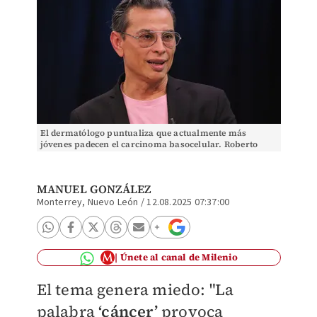
El dermatólogo puntualiza que actualmente más
jóvenes padecen el carcinoma basocelular. Roberto
Alanís
MANUEL GONZÁLEZ
Monterrey, Nuevo León
/
12.08.2025 07:37:00
Únete al canal de Milenio
El tema genera miedo: "La
palabra
‘cáncer’
provoca