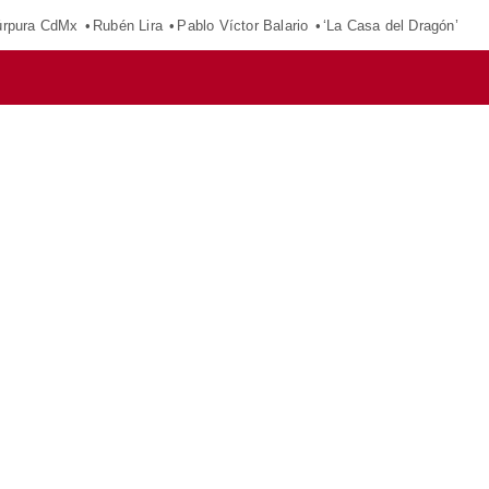
púrpura CdMx
Rubén Lira
Pablo Víctor Balario
‘La Casa del Dragón’