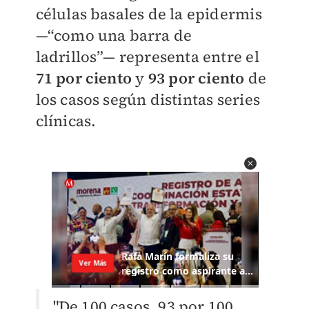
células basales de la epidermis
—“como una barra de
ladrillos”— representa entre el
71 por ciento
y
93 por ciento
de
los casos según distintas series
clínicas.
"De 100 casos, 93 por 100