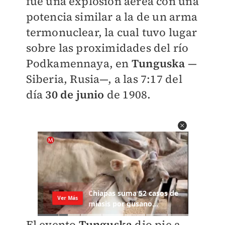
fue una explosión aérea con una
potencia similar a la de un arma
termonuclear, la cual tuvo lugar
sobre las proximidades del río
Podkamennaya, en
Tunguska
—
Siberia, Rusia—, a las 7:17 del
día
30 de junio
de 1908.
El evento
Tunguska
dio pie a