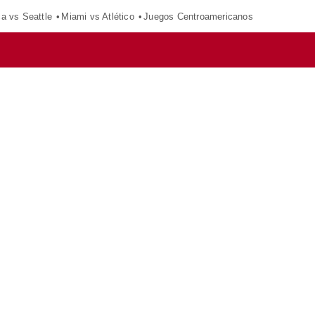
ca vs Seattle
Miami vs Atlético
Juegos Centroamericanos