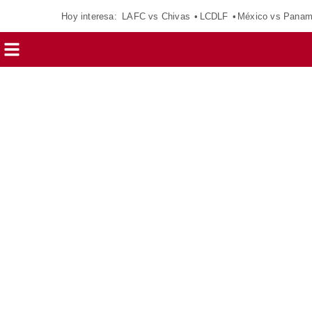
Hoy interesa:
LAFC vs Chivas
LCDLF
México vs Pana