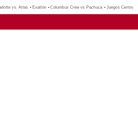
rlotte vs. Atlas
Exatlón
Columbus Crew vs Pachuca
Juegos Centroam