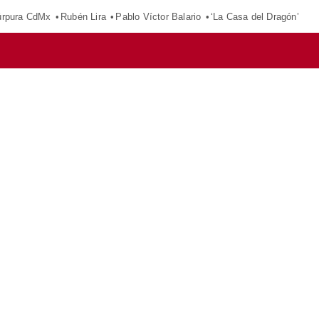
púrpura CdMx
Rubén Lira
Pablo Víctor Balario
‘La Casa del Dragón’