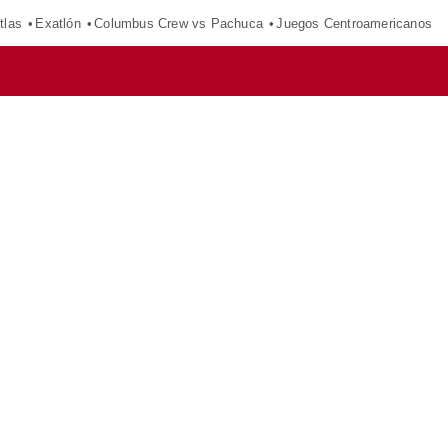
tlas
Exatlón
Columbus Crew vs Pachuca
Juegos Centroamericanos