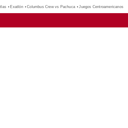
tlas
Exatlón
Columbus Crew vs Pachuca
Juegos Centroamericanos