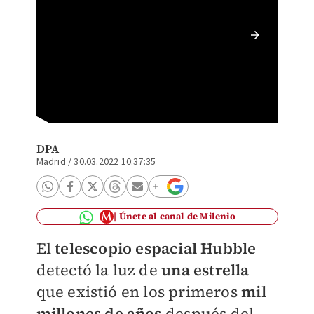
Hubble 
vista d
DPA
Madrid
/
30.03.2022 10:37:35
Únete al canal de Milenio
El
telescopio espacial Hubble
detectó la luz de
una estrella
que existió en los primeros
mil
millones de años
después del