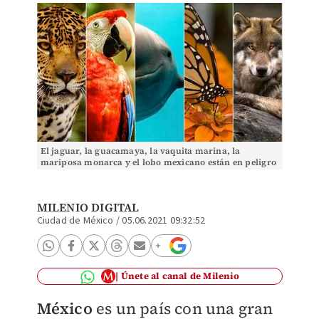
El jaguar, la guacamaya, la vaquita marina, la
mariposa monarca y el lobo mexicano están en peligro
de extinción.
MILENIO DIGITAL
Ciudad de México
/
05.06.2021 09:32:52
Únete al canal de Milenio
México
es un país con una gran