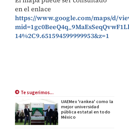
El mapa puede ser consultado
en el enlace
https://www.google.com/maps/d/vie
mid=1gc0BeeQ4q_9MaEsSeqQvwF1LkZ
14%2C9.651594599999953&z=1
Te sugerimos...
UAEMex 'rankea' como la
mejor universidad
pública estatal en todo
México