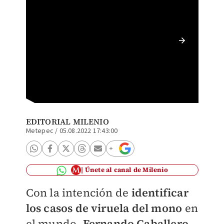
"El map
Google"
EDITORIAL MILENIO
Metepec
/
05.08.2022 17:43:00
Únete al canal de Milenio
Con la intención de
identificar
los casos de viruela del mono
en
el mundo,
Fernando Caballero
,