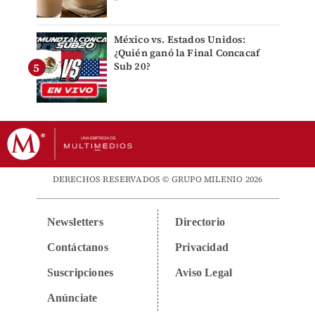
México vs. Estados Unidos:
¿Quién ganó la Final Concacaf
Sub 20?
DERECHOS RESERVADOS © GRUPO MILENIO 2026
Newsletters
Directorio
Contáctanos
Privacidad
Suscripciones
Aviso Legal
Anúnciate