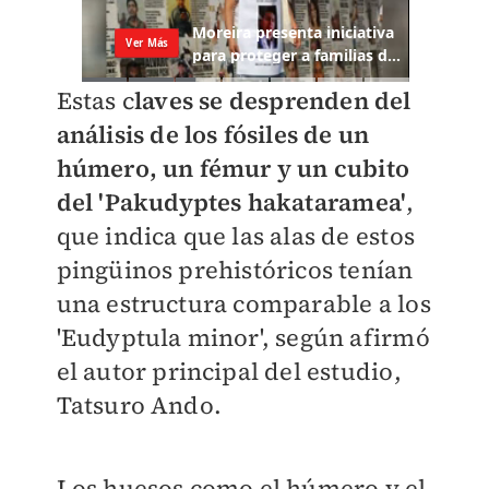
Estas c
laves se desprenden del
análisis de los fósiles de un
húmero, un fémur y un cubito
del 'Pakudyptes hakataramea'
,
que indica que las alas de estos
pingüinos prehistóricos tenían
una estructura comparable a los
'Eudyptula minor', según afirmó
el autor principal del estudio,
Tatsuro Ando.
Los huesos como el húmero y el