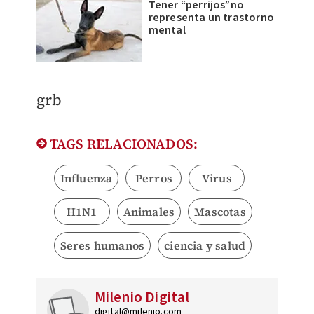
Tener “perrijos”no
representa un trastorno
mental
grb
TAGS RELACIONADOS:
Influenza
Perros
Virus
H1N1
Animales
Mascotas
Seres humanos
ciencia y salud
Milenio Digital
digital@milenio.com