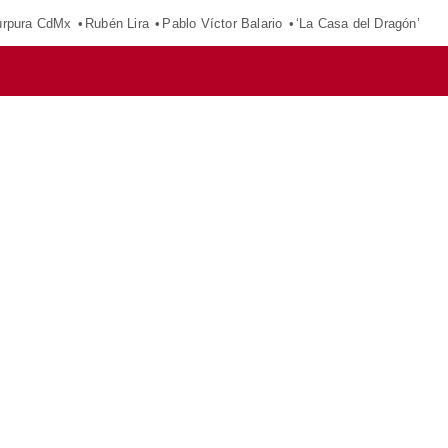
púrpura CdMx
Rubén Lira
Pablo Víctor Balario
‘La Casa del Dragón’