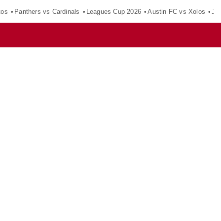
tos
Panthers vs Cardinals
Leagues Cup 2026
Austin FC vs Xolos
Ju