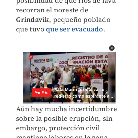
posibilidad de que ríos de lava
recorran el noreste de
Grindavík
, pequeño poblado
que tuvo
que ser evacuado
.
Aún hay mucha incertidumbre
sobre la posible erupción, sin
embargo, protección civil
mantiene labores en la zona