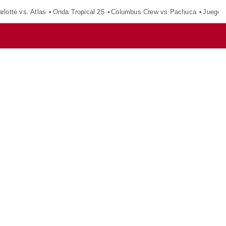
rlotte vs. Atlas
Onda Tropical 25
Columbus Crew vs Pachuca
Juegos