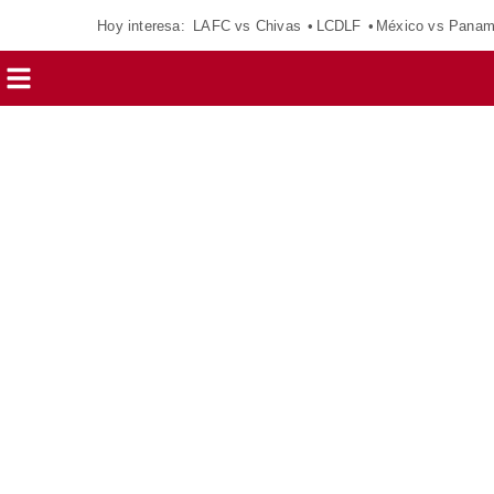
Hoy interesa:
LAFC vs Chivas
LCDLF
México vs Pana