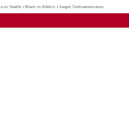
ca vs Seattle
Miami vs Atlético
Juegos Centroamericanos