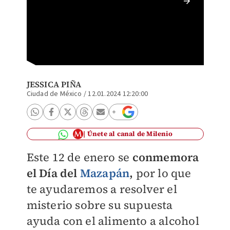
El maza
JESSICA PIÑA
Ciudad de México
/
12.01.2024 12:20:00
Únete al canal de Milenio
Este 12 de enero se
conmemora
el Día del
Mazapán
,
por lo que
te ayudaremos a resolver el
misterio sobre su supuesta
ayuda con el alimento a alcohol