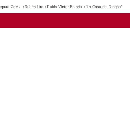
púrpura CdMx
Rubén Lira
Pablo Víctor Balario
‘La Casa del Dragón’