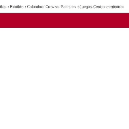
tlas
Exatlón
Columbus Crew vs Pachuca
Juegos Centroamericanos