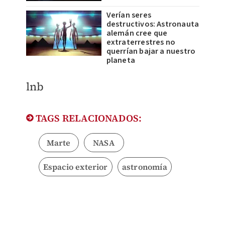
Verían seres
destructivos: Astronauta
alemán cree que
extraterrestres no
querrían bajar a nuestro
planeta
lnb
TAGS RELACIONADOS:
Marte
NASA
Espacio exterior
astronomía