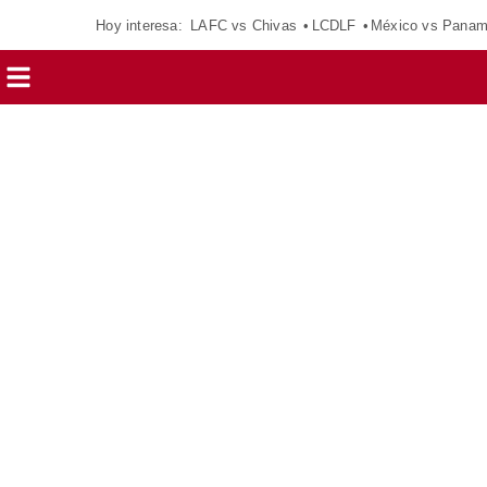
Hoy interesa:
LAFC vs Chivas
LCDLF
México vs Pana