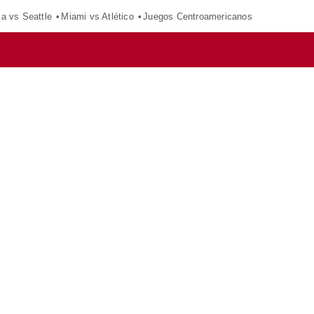
ca vs Seattle
Miami vs Atlético
Juegos Centroamericanos