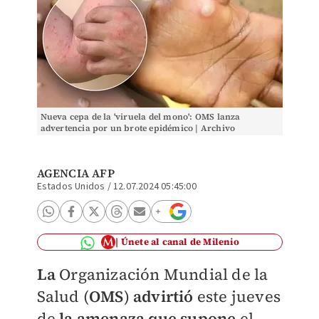
Nueva cepa de la 'viruela del mono': OMS lanza
advertencia por un brote epidémico | Archivo
AGENCIA AFP
Estados Unidos
/
12.07.2024 05:45:00
Únete al canal de Milenio
La
Organización Mundial de la
Salud (
OMS
)
advirtió
este jueves
de
la amenaza que supone
el