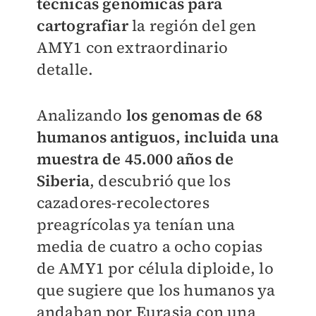
técnicas genómicas para
cartografiar
la región del gen
AMY1 con extraordinario
detalle.
Analizando
los genomas de 68
humanos antiguos, incluida una
muestra de 45.000 años de
Siberia
, descubrió que los
cazadores-recolectores
preagrícolas ya tenían una
media de cuatro a ocho copias
de AMY1 por célula diploide, lo
que sugiere que los humanos ya
andaban por Eurasia con una