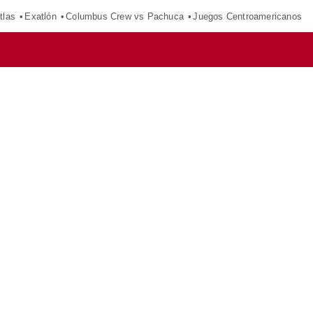
tlas
Exatlón
Columbus Crew vs Pachuca
Juegos Centroamericanos