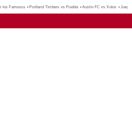
e los Famosos
Portland Timbers vs Puebla
Austin FC vs Xolos
Juego