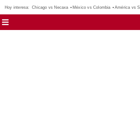
Hoy interesa:
Chicago vs Necaxa
México vs Colombia
América vs S